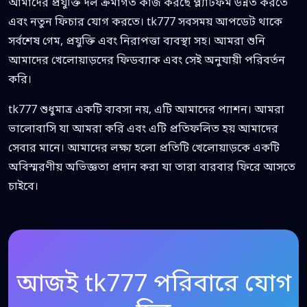
আমাদের প্রযুক্তি দল ক্রমাগত কাজ করছে প্ল্যাটফর্ম উন্নত করতে
এবং নতুন ফিচার যোগ করতে। tk777 সবসময় আপডেট থাকে
সর্বশেষ গেম, প্রযুক্তি এবং নিরাপত্তা ব্যবস্থা সহ। আমরা শুনি
আমাদের খেলোয়াড়দের ফিডব্যাক এবং সেই অনুযায়ী পরিবর্তন
করি।
tk777 শুধুমাত্র একটি ব্যবসা নয়, এটি আমাদের প্যাশন। আমরা
ভালোবাসি যা আমরা করি এবং এটি প্রতিফলিত হয় আমাদের
সেবার মানে। আমাদের লক্ষ্য হলো প্রতিটি খেলোয়াড়কে একটি
অবিস্মরণীয় অভিজ্ঞতা প্রদান করা যা তারা বারবার ফিরে আসতে
চাইবে।
আজই tk777 পরিবারে যোগ