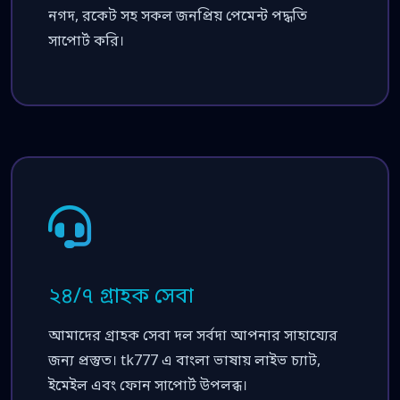
নগদ, রকেট সহ সকল জনপ্রিয় পেমেন্ট পদ্ধতি
সাপোর্ট করি।
২৪/৭ গ্রাহক সেবা
আমাদের গ্রাহক সেবা দল সর্বদা আপনার সাহায্যের
জন্য প্রস্তুত। tk777 এ বাংলা ভাষায় লাইভ চ্যাট,
ইমেইল এবং ফোন সাপোর্ট উপলব্ধ।