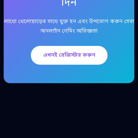
দিন
লাখো খেলোয়াড়ের সাথে যুক্ত হন এবং উপভোগ করুন সেরা
অনলাইন গেমিং অভিজ্ঞতা
এখনই রেজিস্টার করুন