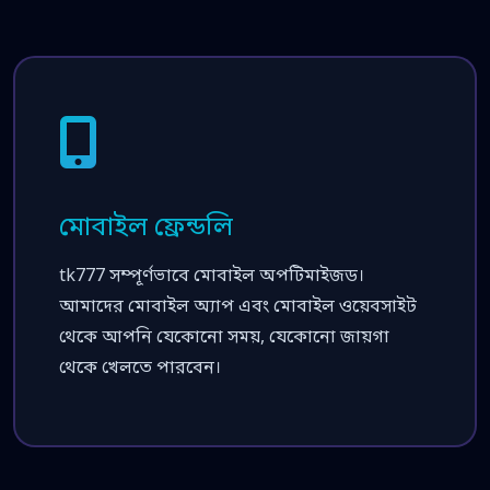
মোবাইল ফ্রেন্ডলি
tk777 সম্পূর্ণভাবে মোবাইল অপটিমাইজড।
আমাদের মোবাইল অ্যাপ এবং মোবাইল ওয়েবসাইট
থেকে আপনি যেকোনো সময়, যেকোনো জায়গা
থেকে খেলতে পারবেন।