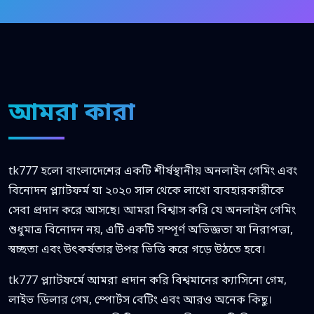
আমরা কারা
tk777 হলো বাংলাদেশের একটি শীর্ষস্থানীয় অনলাইন গেমিং এবং
বিনোদন প্ল্যাটফর্ম যা ২০২০ সাল থেকে লাখো ব্যবহারকারীকে
সেবা প্রদান করে আসছে। আমরা বিশ্বাস করি যে অনলাইন গেমিং
শুধুমাত্র বিনোদন নয়, এটি একটি সম্পূর্ণ অভিজ্ঞতা যা নিরাপত্তা,
স্বচ্ছতা এবং উৎকর্ষতার উপর ভিত্তি করে গড়ে উঠতে হবে।
tk777 প্ল্যাটফর্মে আমরা প্রদান করি বিশ্বমানের ক্যাসিনো গেম,
লাইভ ডিলার গেম, স্পোর্টস বেটিং এবং আরও অনেক কিছু।