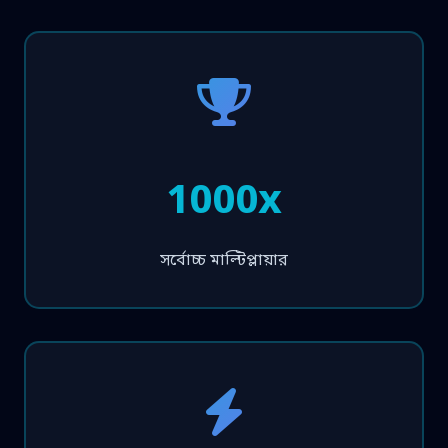
1000x
সর্বোচ্চ মাল্টিপ্লায়ার