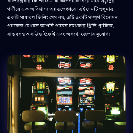
মাল্টিপ্লেয়ার ফিশিং গেম যা আপনাকে নিয়ে যাবে সমুদ্রের
গভীরে এক অবিশ্বাস্য অ্যাডভেঞ্চারে। এই গেমটি শুধুমাত্র
একটি সাধারণ ফিশিং গেম নয়, এটি একটি সম্পূর্ণ বিনোদন
প্যাকেজ যেখানে আপনি পাবেন চমৎকার থ্রিডি গ্রাফিক্স,
বাস্তবসম্মত সাউন্ড ইফেক্ট এবং অসংখ্য জেতার সুযোগ।