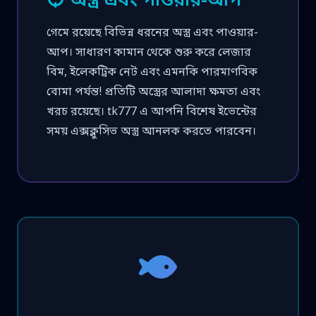
অস্ত্র এবং পাওয়ার-আপ
গেমে রয়েছে বিভিন্ন ধরনের অস্ত্র এবং পাওয়ার-
আপ। সাধারণ কামান থেকে শুরু করে লেজার
বিম, ইলেকট্রিক নেট এবং এমনকি পারমাণবিক
বোমা পর্যন্ত! প্রতিটি অস্ত্রের আলাদা ক্ষমতা এবং
খরচ রয়েছে। tk777 এ আপনি বিশেষ ইভেন্টের
সময় এক্সক্লুসিভ অস্ত্র আনলক করতে পারবেন।