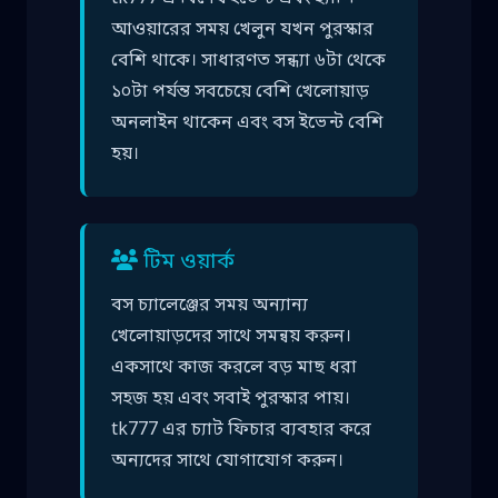
আওয়ারের সময় খেলুন যখন পুরস্কার
বেশি থাকে। সাধারণত সন্ধ্যা ৬টা থেকে
১০টা পর্যন্ত সবচেয়ে বেশি খেলোয়াড়
অনলাইন থাকেন এবং বস ইভেন্ট বেশি
হয়।
টিম ওয়ার্ক
বস চ্যালেঞ্জের সময় অন্যান্য
খেলোয়াড়দের সাথে সমন্বয় করুন।
একসাথে কাজ করলে বড় মাছ ধরা
সহজ হয় এবং সবাই পুরস্কার পায়।
tk777 এর চ্যাট ফিচার ব্যবহার করে
অন্যদের সাথে যোগাযোগ করুন।