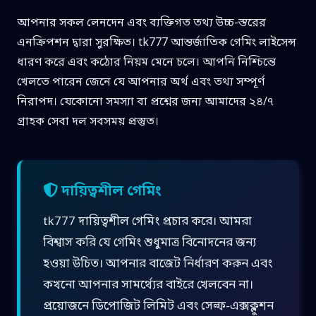
আপনার সকল লেনদেন এবং ব্যক্তিগত তথ্য উচ্চ-স্তরের
এনক্রিপশন দ্বারা সুরক্ষিত। tk777 আন্তর্জাতিক গেমিং লাইসেন্স
ধারণ করে এবং কঠোর নিয়ম মেনে চলে। আপনি নিশ্চিন্তে
খেলতে পারেন জেনে যে আপনার অর্থ এবং তথ্য সম্পূর্ণ
নিরাপদ। যেকোনো সমস্যা বা প্রশ্নের জন্য আমাদের ২৪/৭
গ্রাহক সেবা দল সবসময় প্রস্তুত।
দায়িত্বশীল গেমিং
tk777 দায়িত্বশীল গেমিং প্রচার করে। আমরা
বিশ্বাস করি যে গেমিং শুধুমাত্র বিনোদনের জন্য
হওয়া উচিত। আপনার বাজেট নির্ধারণ করুন এবং
কখনো আপনার সামর্থ্যের বাইরে খেলবেন না।
প্রয়োজনে ডিপোজিট লিমিট এবং সেল্ফ-এক্সক্লুশন