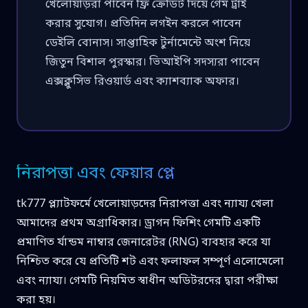
খেলোয়াড়রা পাবেন ফ্রি ক্রেডিট দিয়ে গেম ট্রাই
করার সুযোগ। প্রতিদিন লগইন করলে পাবেন
ডেইলি বোনাস। সাপ্তাহিক টুর্নামেন্টে অংশ নিয়ে
জিতুন বিশাল পুরস্কার। ভিআইপি সদস্যরা পাবেন
এক্সক্লুসিভ রিওয়ার্ড এবং ক্যাশব্যাক অফার।
নিরাপত্তা এবং ফেয়ার প্লে
tk777 প্ল্যাটফর্মে খেলোয়াড়দের নিরাপত্তা এবং ন্যায্য খেলা
আমাদের প্রথম অগ্রাধিকার। ড্রাগন ফিশিং গেমটি একটি
প্রমাণিত র্যান্ডম নাম্বার জেনারেটর (RNG) ব্যবহার করে যা
নিশ্চিত করে যে প্রতিটি শট এবং ফলাফল সম্পূর্ণ এলোমেলো
এবং ন্যায্য। গেমটি নিয়মিত স্বাধীন অডিটরদের দ্বারা পরীক্ষা
করা হয়।