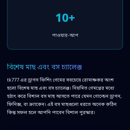
10+
পাওয়ার-আপ
বিশেষ মাছ এবং বস চ্যালেঞ্জ
tk777 এর ড্রাগন ফিশিং গেমের সবচেয়ে রোমাঞ্চকর অংশ
হলো বিশেষ মাছ এবং বস চ্যালেঞ্জ। নিয়মিত গেমপ্লের মধ্যে
হঠাৎ করে বিশাল বস মাছ আসতে পারে যেমন গোল্ডেন ড্রাগন,
ফিনিক্স, বা ক্র্যাকেন। এই বস মাছগুলো ধরতে অনেক কঠিন
কিন্তু সফল হলে আপনি পাবেন বিশাল পুরস্কার।