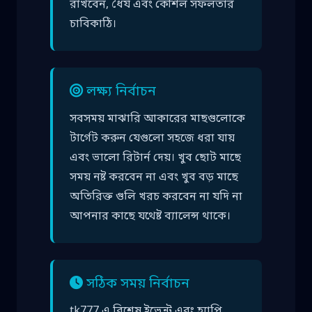
রাখবেন, ধৈর্য এবং কৌশল সফলতার
চাবিকাঠি।
লক্ষ্য নির্বাচন
সবসময় মাঝারি আকারের মাছগুলোকে
টার্গেট করুন যেগুলো সহজে ধরা যায়
এবং ভালো রিটার্ন দেয়। খুব ছোট মাছে
সময় নষ্ট করবেন না এবং খুব বড় মাছে
অতিরিক্ত গুলি খরচ করবেন না যদি না
আপনার কাছে যথেষ্ট ব্যালেন্স থাকে।
সঠিক সময় নির্বাচন
tk777 এ বিশেষ ইভেন্ট এবং হ্যাপি