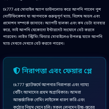
tk777 এর মোবাইল অ্যাপ ডাউনলোড করে আপনি পাবেন পুশ
নোটিফিকেশন যা আপনাকে গুরুত্বপূর্ণ ম্যাচ, বিশেষ অডস এবং
প্রমোশন সম্পর্কে জানাবে। অ্যাপটি হালকা এবং কম ডেটা ব্যবহার
করে, তাই আপনি যেকোনো ইন্টারনেট সংযোগে বেট করতে
পারবেন। লাইভ স্ট্রিমিং ফিচার মোবাইলেও উপলব্ধ যাতে আপনি
ম্যাচ দেখতে দেখতে বেট করতে পারেন।
নিরাপত্তা এবং ফেয়ার প্লে
tk777 প্ল্যাটফর্মে আপনার নিরাপত্তা এবং ন্যায্য
বেটিং আমাদের প্রথম অগ্রাধিকার। আমরা
আন্তর্জাতিক গেমিং লাইসেন্স ধারণ করি এবং
কঠোর নিয়ম মেনে চলি। সকল লেনদেন উচ্চ-স্তরের