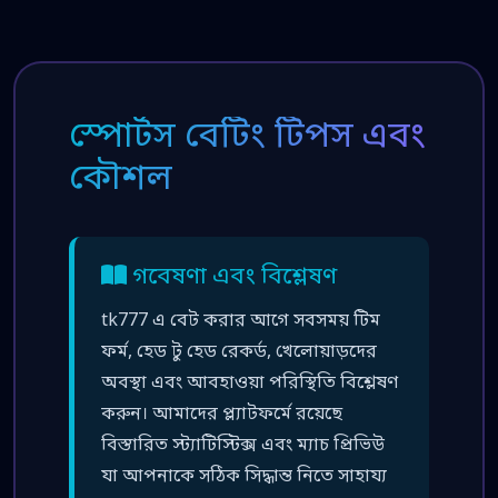
স্পোর্টস বেটিং টিপস এবং
কৌশল
গবেষণা এবং বিশ্লেষণ
tk777 এ বেট করার আগে সবসময় টিম
ফর্ম, হেড টু হেড রেকর্ড, খেলোয়াড়দের
অবস্থা এবং আবহাওয়া পরিস্থিতি বিশ্লেষণ
করুন। আমাদের প্ল্যাটফর্মে রয়েছে
বিস্তারিত স্ট্যাটিস্টিক্স এবং ম্যাচ প্রিভিউ
যা আপনাকে সঠিক সিদ্ধান্ত নিতে সাহায্য