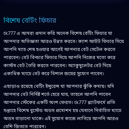
বিশেষ বেটিং ফিচার
tk777 এ আমরা প্রদান করি অনেক বিশেষ বেটিং ফিচার যা
আপনার অভিজ্ঞতা আরও উন্নত করবে। ক্যাশ আউট ফিচার দিয়ে
আপনি ম্যাচ শেষ হওয়ার আগেই আপনার বেট সেটেল করতে
পারবেন। বেট বিল্ডার ফিচার দিয়ে আপনি নিজের মতো করে
কাস্টম বেট তৈরি করতে পারবেন। অ্যাকুমুলেটর বেট দিয়ে
একাধিক ম্যাচে বেট করে বিশাল জয়ের সুযোগ পাবেন।
এছাড়াও রয়েছে বেটিং ইন্সুরেন্স যা আপনার ঝুঁকি কমায়। যদি
আপনার বেট নির্দিষ্ট শর্তে হেরে যায়, তাহলে আপনি পাবেন
আপনার স্টেকের একটি অংশ ফেরত। tk777 প্ল্যাটফর্মে প্রতি
সপ্তাহে বিশেষ বুস্টেড অডস প্রমোশন হয় যেখানে নির্বাচিত ম্যাচে
অডস বাড়ানো থাকে। এই সুযোগ কাজে লাগিয়ে আপনি আরও
বেশি জিততে পারবেন।