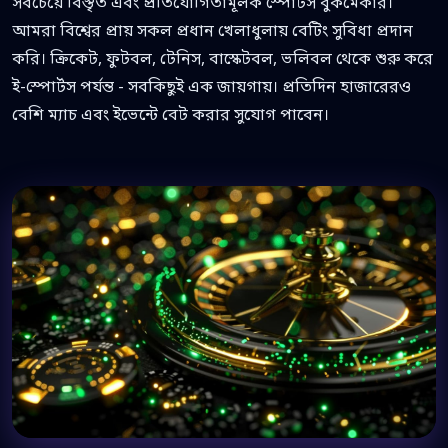
সবচেয়ে বিস্তৃত এবং প্রতিযোগিতামূলক স্পোর্টস বুকমেকার।
আমরা বিশ্বের প্রায় সকল প্রধান খেলাধুলায় বেটিং সুবিধা প্রদান
করি। ক্রিকেট, ফুটবল, টেনিস, বাস্কেটবল, ভলিবল থেকে শুরু করে
ই-স্পোর্টস পর্যন্ত - সবকিছুই এক জায়গায়। প্রতিদিন হাজারেরও
বেশি ম্যাচ এবং ইভেন্টে বেট করার সুযোগ পাবেন।