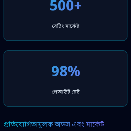
500+
বেটিং মার্কেট
98%
পেআউট রেট
প্রতিযোগিতামূলক অডস এবং মার্কেট