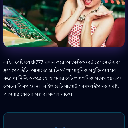
লাইভ বেটিংয়ে tk777 প্রদান করে তাৎক্ষণিক বেট প্লেসমেন্ট এবং
দ্রুত পেআউট। আমাদের প্ল্যাটফর্ম অত্যাধুনিক প্রযুক্তি ব্যবহার
করে যা নিশ্চিত করে যে আপনার বেট তাৎক্ষণিক প্রসেস হয় এবং
কোনো বিলম্ব হয় না। লাইভ চ্যাট সাপোর্ট সবসময় উপলব্ধ যদ ি
আপনার কোনো প্রশ্ন বা সমস্যা থাকে।