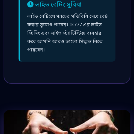
লাইভ বেটিং সুবিধা
লাইভ বেটিংয়ে ম্যাচের গতিবিধি দেখে বেট
করার সুযোগ পাবেন। tk777 এর লাইভ
স্ট্রিমিং এবং লাইভ স্ট্যাটিস্টিক্স ব্যবহার
করে আপনি আরও ভালো সিদ্ধান্ত নিতে
পারবেন।